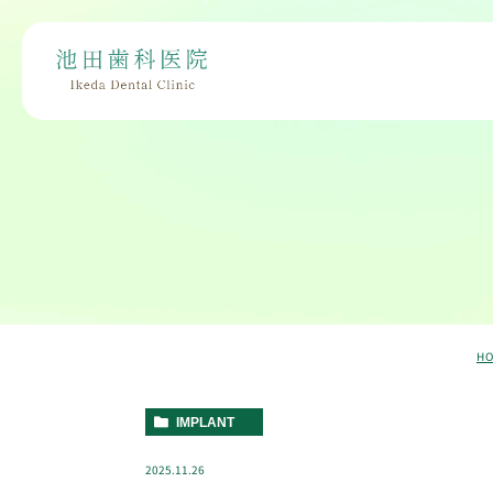
H
IMPLANT
2025.11.26