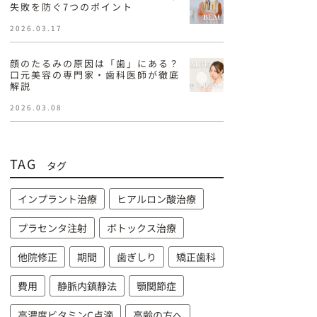
失敗を防ぐ7つのポイント
2026.03.17
顔のたるみの原因は「歯」にある？
口元美容の専門家・歯科医師が徹底
解説
2026.03.08
TAG
タグ
インプラント治療
ヒアルロン酸治療
プラセンタ注射
ボトックス治療
他院修正
期間
歯ぎしり
矯正歯科
費用
静脈内鎮静法
顎関節症
高濃度ビタミンC点滴
高齢の方へ