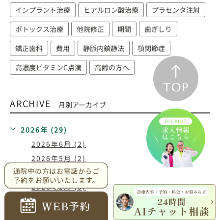
インプラント治療
ヒアルロン酸治療
プラセンタ注射
ボトックス治療
他院修正
期間
歯ぎしり
矯正歯科
費用
静脈内鎮静法
顎関節症
高濃度ビタミンC点滴
高齢の方へ
ARCHIVE
月別アーカイブ
2026年 (29)
2026年6月 (2)
2026年5月 (2)
2026年3月 (11)
2026年2月 (5)
2026年1月 (9)