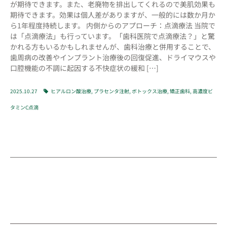
が期待できます。また、老廃物を排出してくれるので美肌効果も
期待できます。効果は個人差がありますが、一般的には数か月か
ら1年程度持続します。 内側からのアプローチ：点滴療法 当院で
は「点滴療法」も行っています。「歯科医院で点滴療法？」と驚
かれる方もいるかもしれませんが、歯科治療と併用することで、
歯周病の改善やインプラント治療後の回復促進、ドライマウスや
口腔機能の不調に起因する不快症状の緩和 […]
2025.10.27
ヒアルロン酸治療
,
プラセンタ注射
,
ボトックス治療
,
矯正歯科
,
高濃度ビ
タミンC点滴