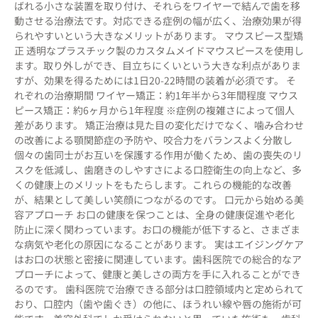
ばれる小さな装置を取り付け、それらをワイヤーで結んで歯を移
動させる治療法です。対応できる症例の幅が広く、治療効果が得
られやすいという大きなメリットがあります。 マウスピース型矯
正 透明なプラスチック製のカスタムメイドマウスピースを使用し
ます。取り外しができ、目立ちにくいという大きな利点がありま
すが、効果を得るためには1日20-22時間の装着が必須です。 そ
れぞれの治療期間 ワイヤー矯正：約1年半から3年間程度 マウス
ピース矯正：約6ヶ月から1年程度 ※症例の複雑さによって個人
差があります。 矯正治療は見た目の変化だけでなく、噛み合わせ
の改善による顎関節症の予防や、咬合力をバランスよく分散し
個々の歯同士がお互いを保護する作用が働くため、歯の喪失のリ
スクを低減し、歯磨きのしやすさによる口腔衛生の向上など、多
くの健康上のメリットをもたらします。これらの機能的な改善
が、結果として美しい笑顔につながるのです。 口元から始める美
容アプローチ お口の健康を保つことは、全身の健康促進や老化
防止に深く関わっています。お口の機能が低下すると、さまざま
な病気や老化の原因になることがあります。 実はエイジングケア
はお口の状態と密接に関連しています。歯科医院での総合的なア
プローチによって、健康と美しさの両方を手に入れることができ
るのです。 歯科医院で治療できる部分は口腔領域内と定められて
おり、口腔内（歯や歯ぐき）の他に、ほうれい線や唇の施術が可