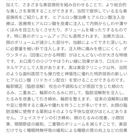
加えて、さまざまな美容施術を組み合わせることで、より総合的
な美しさを実現することができます。当院で提供している主な美
容施術をご紹介します。 ヒアルロン酸治療 ヒアルロン酸注入治
療は、医療用ヒアルロン酸を皮膚に注入して内側からしわや溝や
くぼみを目立たなくさせたり、ボリュームを補ったりするもので
す。特に唇のボリュームアップにも適用されます。 治療方法は、
顔のボリュームが減少した部分や、加齢によってできた深いしわ
に必要量を細い針で注入します。注入時に痛みを感じにくく、ダ
ウンタイム（回復にかかる時間）がほとんどないのが大きな特徴
です。 お口周りの小ジワやほうれい線に効果があり、口元のトー
タルケアとして人気があります。実は美容クリニック以外、当院
のような歯科医院でも弾力性と伸張性に優れた特許技術の新しい
ヒアルロン酸（リドカイン配合）を受けることができるのです。
輪郭矯正（脂肪溶解） 咬合の不調和などが原因で生じた頬のた
るみ、二重あご、輪郭のたるみに対して、脂肪溶解剤を注入し、
たるみを改善して引き締め、輪郭を整えます。 従来の溶解剤は腕
や足に使用すると痛みや腫れを伴うことが多いですが、お顔の脂
肪溶解に使用する薬剤はそのような不快な症状がほとんどありま
せん。 フェイスラインの引き締め、頬のたるみの改善、小顔効
果、顎関節症の緩和、二重顎のボリュームを減らすことで、美容
だけでなく睡眠時無呼吸の緩和による睡眠の質の向上などの効果