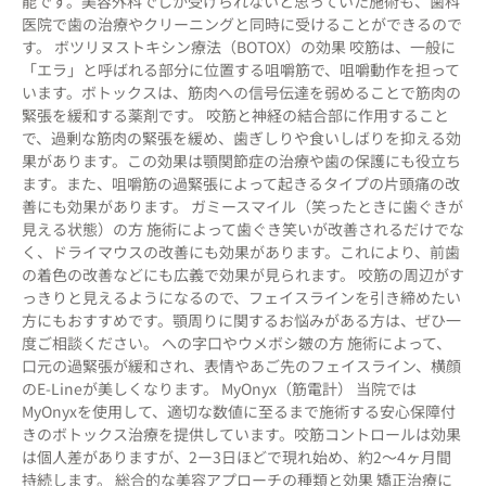
能です。美容外科でしか受けられないと思っていた施術も、歯科
医院で歯の治療やクリーニングと同時に受けることができるので
す。 ボツリヌストキシン療法（BOTOX）の効果 咬筋は、一般に
「エラ」と呼ばれる部分に位置する咀嚼筋で、咀嚼動作を担って
います。ボトックスは、筋肉への信号伝達を弱めることで筋肉の
緊張を緩和する薬剤です。 咬筋と神経の結合部に作用すること
で、過剰な筋肉の緊張を緩め、歯ぎしりや食いしばりを抑える効
果があります。この効果は顎関節症の治療や歯の保護にも役立ち
ます。また、咀嚼筋の過緊張によって起きるタイプの片頭痛の改
善にも効果があります。 ガミースマイル（笑ったときに歯ぐきが
見える状態）の方 施術によって歯ぐき笑いが改善されるだけでな
く、ドライマウスの改善にも効果があります。これにより、前歯
の着色の改善などにも広義で効果が見られます。 咬筋の周辺がす
っきりと見えるようになるので、フェイスラインを引き締めたい
方にもおすすめです。顎周りに関するお悩みがある方は、ぜひ一
度ご相談ください。 への字口やウメボシ皴の方 施術によって、
口元の過緊張が緩和され、表情やあご先のフェイスライン、横顔
のE-Lineが美しくなります。 MyOnyx（筋電計） 当院では
MyOnyxを使用して、適切な数値に至るまで施術する安心保障付
きのボトックス治療を提供しています。咬筋コントロールは効果
は個人差がありますが、2ー3日ほどで現れ始め、約2〜4ヶ月間
持続します。 総合的な美容アプローチの種類と効果 矯正治療に