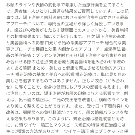
お顔のラインや表情の変化まで考慮した治療計画を立てること
で、患者様一人ひとりに最適な結果をご提案しています。 この記
事では、矯正治療と歯科医療における美容治療を両立させる最新
アプローチについて、専門医の立場から詳しく解説していきま
す。歯並びの改善がもたらす健康面でのメリットから、美容施術
との相乗効果まで、幅広くご紹介します。 目次 矯正治療の基本
と美容歯科への影響 口元から始める美容アプローチ 総合的な美
容アプローチの種類と効果 内側からのアプローチ：点滴療法 最
新の美容施術：プラセンタ注射とHIFU 矯正治療と美容歯科を組
み合わせる際の注意点 矯正治療と美容歯科を組み合わせる際の
よくある質問 まとめ：美しさと健康を両立させる総合的アプロ
ーチ 矯正治療の基本と美容への影響 矯正治療は、単に見た目の
美しさを追求するものではありません。正しい咬合（かみ合わ
せ）に導くことで、全身の健康にもプラスの影響を与えます。 特
に注目したいのは、矯正治療がお顔の印象に与える影響です。例
えば、出っ歯の矯正は、口元の突出感を改善し、横顔のラインを
より美しく整えることができます。 また、受け口（下顎前突）の
改善は、顎関節への負担軽減だけでなく、顔の輪郭バランスを整
える効果もあります。このように、矯正治療は機能改善と同時
に、お顔 ワイヤー矯正とマウスピース矯正の特徴 矯正治療には
主に2種類の方法があります。 ワイヤー矯正 歯にブラケットと呼