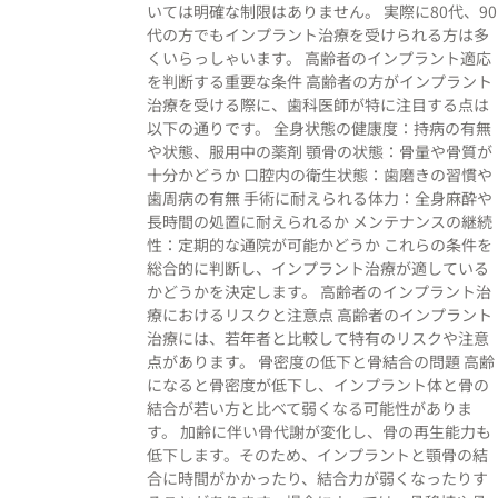
いては明確な制限はありません。 実際に80代、90
代の方でもインプラント治療を受けられる方は多
くいらっしゃいます。 高齢者のインプラント適応
を判断する重要な条件 高齢者の方がインプラント
治療を受ける際に、歯科医師が特に注目する点は
以下の通りです。 全身状態の健康度：持病の有無
や状態、服用中の薬剤 顎骨の状態：骨量や骨質が
十分かどうか 口腔内の衛生状態：歯磨きの習慣や
歯周病の有無 手術に耐えられる体力：全身麻酔や
長時間の処置に耐えられるか メンテナンスの継続
性：定期的な通院が可能かどうか これらの条件を
総合的に判断し、インプラント治療が適している
かどうかを決定します。 高齢者のインプラント治
療におけるリスクと注意点 高齢者のインプラント
治療には、若年者と比較して特有のリスクや注意
点があります。 骨密度の低下と骨結合の問題 高齢
になると骨密度が低下し、インプラント体と骨の
結合が若い方と比べて弱くなる可能性がありま
す。 加齢に伴い骨代謝が変化し、骨の再生能力も
低下します。そのため、インプラントと顎骨の結
合に時間がかかったり、結合力が弱くなったりす