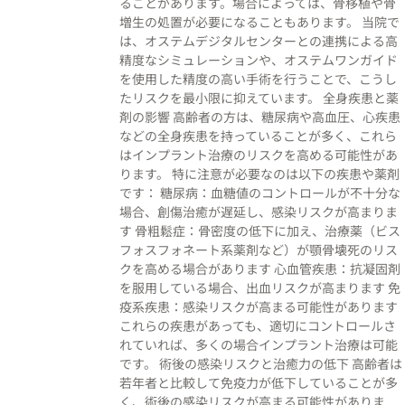
ることがあります。場合によっては、骨移植や骨
増生の処置が必要になることもあります。 当院で
は、オステムデジタルセンターとの連携による高
精度なシミュレーションや、オステムワンガイド
を使用した精度の高い手術を行うことで、こうし
たリスクを最小限に抑えています。 全身疾患と薬
剤の影響 高齢者の方は、糖尿病や高血圧、心疾患
などの全身疾患を持っていることが多く、これら
はインプラント治療のリスクを高める可能性があ
ります。 特に注意が必要なのは以下の疾患や薬剤
です： 糖尿病：血糖値のコントロールが不十分な
場合、創傷治癒が遅延し、感染リスクが高まりま
す 骨粗鬆症：骨密度の低下に加え、治療薬（ビス
フォスフォネート系薬剤など）が顎骨壊死のリス
クを高める場合があります 心血管疾患：抗凝固剤
を服用している場合、出血リスクが高まります 免
疫系疾患：感染リスクが高まる可能性があります
これらの疾患があっても、適切にコントロールさ
れていれば、多くの場合インプラント治療は可能
です。 術後の感染リスクと治癒力の低下 高齢者は
若年者と比較して免疫力が低下していることが多
く、術後の感染リスクが高まる可能性がありま