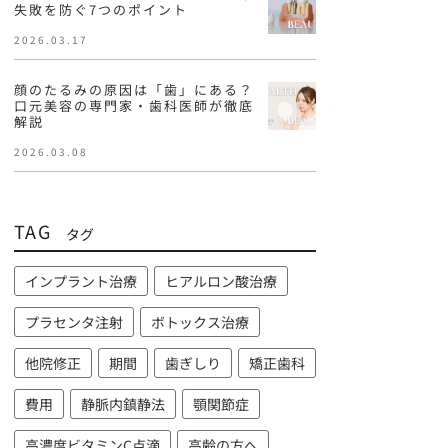
失敗を防ぐ7つのポイント
2026.03.17
顔のたるみの原因は「歯」にある？
口元美容の専門家・歯科医師が徹底
解説
2026.03.08
TAG
タグ
インプラント治療
ヒアルロン酸治療
プラセンタ注射
ボトックス治療
他院修正
期間
歯ぎしり
矯正歯科
費用
静脈内鎮静法
顎関節症
高濃度ビタミンC点滴
高齢の方へ