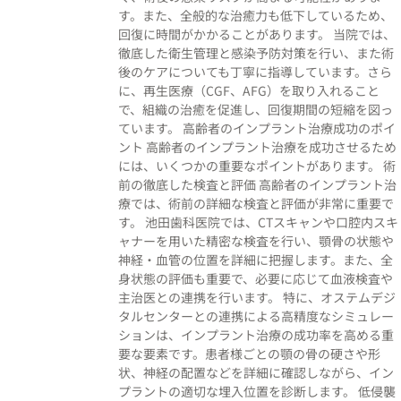
す。また、全般的な治癒力も低下しているため、
回復に時間がかかることがあります。 当院では、
徹底した衛生管理と感染予防対策を行い、また術
後のケアについても丁寧に指導しています。さら
に、再生医療（CGF、AFG）を取り入れること
で、組織の治癒を促進し、回復期間の短縮を図っ
ています。 高齢者のインプラント治療成功のポイ
ント 高齢者のインプラント治療を成功させるため
には、いくつかの重要なポイントがあります。 術
前の徹底した検査と評価 高齢者のインプラント治
療では、術前の詳細な検査と評価が非常に重要で
す。 池田歯科医院では、CTスキャンや口腔内スキ
ャナーを用いた精密な検査を行い、顎骨の状態や
神経・血管の位置を詳細に把握します。また、全
身状態の評価も重要で、必要に応じて血液検査や
主治医との連携を行います。 特に、オステムデジ
タルセンターとの連携による高精度なシミュレー
ションは、インプラント治療の成功率を高める重
要な要素です。患者様ごとの顎の骨の硬さや形
状、神経の配置などを詳細に確認しながら、イン
プラントの適切な埋入位置を診断します。 低侵襲