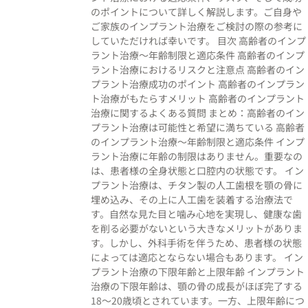
のポイントについて詳しく解説します。ご自身や
ご家族のインプラント治療をご検討の際の参考に
していただければ幸いです。 目次 高齢者のインプ
ラント治療〜年齢制限と適応条件 高齢者のインプ
ラント治療におけるリスクと注意点 高齢者のイン
プラント治療成功のポイント 高齢者のインプラン
ト治療がもたらすメリット 高齢者のインプラント
治療に関するよくある質問 まとめ：高齢者のイン
プラント治療は可能性と希望に満ちている 高齢者
のインプラント治療〜年齢制限と適応条件 インプ
ラント治療に年齢の制限はありません。重要なの
は、患者様の全身状態と口腔内の状態です。 イン
プラント治療は、チタン製の人工歯根を顎の骨に
埋め込み、その上に人工歯を装着する治療法で
す。自然な見た目と噛み心地を実現し、健康な歯
を削る必要がないという大きなメリットがありま
す。しかし、外科手術を伴うため、患者様の状態
によっては適応とならない場合もあります。 イン
プラント治療の下限年齢と上限年齢 インプラント
治療の下限年齢は、顎の骨の成長がほぼ完了する
18〜20歳頃とされています。一方、上限年齢につ