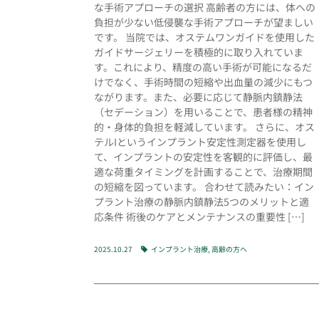
な手術アプローチの選択 高齢者の方には、体への
負担が少ない低侵襲な手術アプローチが望ましい
です。 当院では、オステムワンガイドを使用した
ガイドサージェリーを積極的に取り入れていま
す。これにより、精度の高い手術が可能になるだ
けでなく、手術時間の短縮や出血量の減少にもつ
ながります。また、必要に応じて静脈内鎮静法
（セデーション）を用いることで、患者様の精神
的・身体的負担を軽減しています。 さらに、オス
テルIというインプラント安定性測定器を使用し
て、インプラントの安定性を客観的に評価し、最
適な荷重タイミングを計画することで、治療期間
の短縮を図っています。 合わせて読みたい：イン
プラント治療の静脈内鎮静法5つのメリットと適
応条件 術後のケアとメンテナンスの重要性 […]
2025.10.27
インプラント治療
,
高齢の方へ